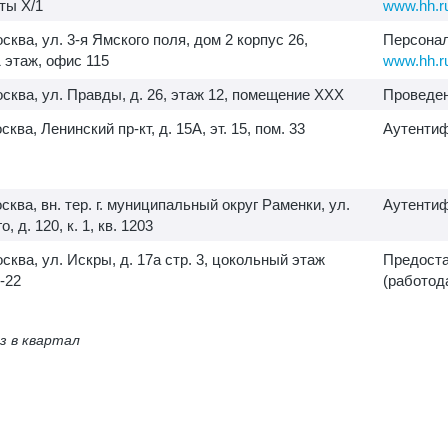
ты X/1
www.hh.r
осква, ул.
3-я
Ямского поля, дом 2 корпус 26,
Персонал
1 этаж, офис 115
www.hh.r
Москва, ул. Правды, д. 26, этаж 12, помещение XXX
Проведен
осква, Ленинский пр-кт, д. 15А, эт. 15, пом. 33
Аутентиф
осква, вн. тер. г. муниципальный округ Раменки, ул.
Аутентиф
, д. 120, к. 1, кв. 1203
осква, ул. Искры, д. 17а стр. 3, цокольный этаж
Предоста
-22
(работод
з в квартал