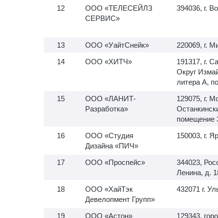
ООО «ТЕЛЕСЕЙЛЗ
394036, г. В
СЕРВИС»
ООО «УайтСнейк»
220069, г. М
ООО «ХИТЧ»
191317, г. С
Округ Измай
литера А, 
ООО «ЛАНИТ-
129075, г. М
Разработка»
Останкинский
помещение 
ООО «Студия
150003, г. Я
Дизайна «ПИЧ»
ООО «Проспейс»
344023, Росс
Ленина, д. 1
ООО «ХайТэк
432071 г. У
Девелопмент Групп»
ООО «Астон»
129343, гор