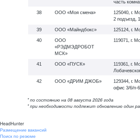
часть комна
ООО «Моя смена»
125040, г. М
2 подъезд, 
ООО «Майндбокс»
125124, г. 
ООО
119071, г. М
«РЭДМЭДРОБОТ
МСК»
ООО «ПУСК»
119361, г. М
Лобачевского
ООО «ДРИМ ДЖОБ»
129344, г. М
офис 3/6/п-6
* по состоянию на 08 августа 2026 года
* при необходимости подлежит обновлению один ра
HeadHunter
Размещение вакансий
Поиск по резюме