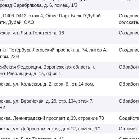
роезд Серебрякова, д. 6, помещ. 1/3
, D406-D412, этаж 4, Офис Парк Блок D Дубай
Создание
ити, Дубай, ОАЭ
соискате
осква, ул. Льва Толстого, д. 16
Создание
анкт-Петербург, Лиговский проспект, д. 74, литер А,
Создание
пом. 22Н
сийская Федерация, Воронежская область, г.
Обработк
-кт Революции, д. 1в, офис 1
сква, ул. Кольская, д. 2, корп. 6., эт. 14 пом.
Обработк
осква, ул. Верейская, д. 29, стр. 134, этаж 7,
Обработк
H2
Москва, Ленинградский проспект д.39, строение 79
Содейств
Москва, ул. Добровольческая, дом 12, помещ. 1/1
Оптимиза