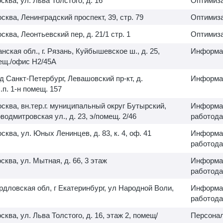
осква, ул. Льва Толстого, д. 16
Оптимиза
осква, Ленинградский проспект, 39, стр. 79
Оптимиза
осква, Леонтьевский пер, д. 21/1 стр. 1
Оптимиза
нская обл., г. Рязань, Куйбышевское ш., д. 25,
Информац
мещ./офис H2/45A
од Санкт-Петербург, Левашовский пр-кт, д.
Информац
ч.п.
1-н
помещ. 157
Москва, вн.тер.г. муниципальный округ Бутырский,
Информац
одмитровская ул., д. 23, э/помещ. 2/46
работода
осква, ул. Юных Ленинцев, д. 83, к. 4, оф. 41
Информац
работода
осква, ул. Мытная, д. 66, 3 этаж
Информац
работода
рдловская обл, г Екатеринбург, ул Народной Воли,
Информац
работода
осква, ул. Льва Толстого, д. 16, этаж 2, помещ/
Персонал