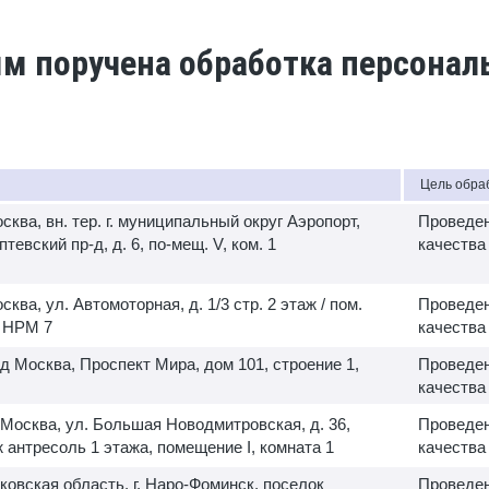
ым поручена обработка персона
Цель обра
осква, вн. тер. г. муниципальный округ Аэропорт,
Проведен
евский пр-д, д. 6, по-мещ. V, ком. 1
качества
осква, ул. Автомоторная, д. 1/3 стр. 2 этаж / пом.
Проведен
В НРМ 7
качества
од Москва, Проспект Мира, дом 101, строение 1,
Проведен
качества
. Москва, ул. Большая Новодмитровская, д. 36,
Проведен
аж антресоль 1 этажа, помещение I, комната 1
качества
ковская область, г. Наро-Фоминск, поселок
Проведен