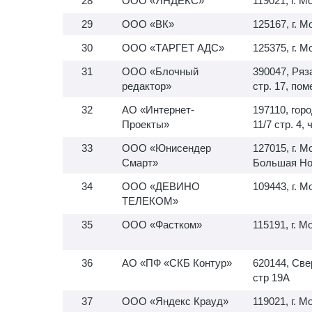
ООО «ЯНДЕКС»
119021, г. М
ООО «ВК»
125167, г. М
ООО «ТАРГЕТ АДС»
125375, г. М
ООО «Блочный
390047, Ряза
редактор»
стр. 17, по
АО «Интернет-
197110, гор
Проекты»
11/7 стр. 4, 
ООО «Юнисендер
127015, г. 
Смарт»
Большая Нов
ООО «ДЕВИНО
109443, г. М
ТЕЛЕКОМ»
ООО «Фастком»
115191, г. М
АО «ПФ «СКБ Контур»
620144, Све
стр 19А
ООО «Яндекс Крауд»
119021, г. М