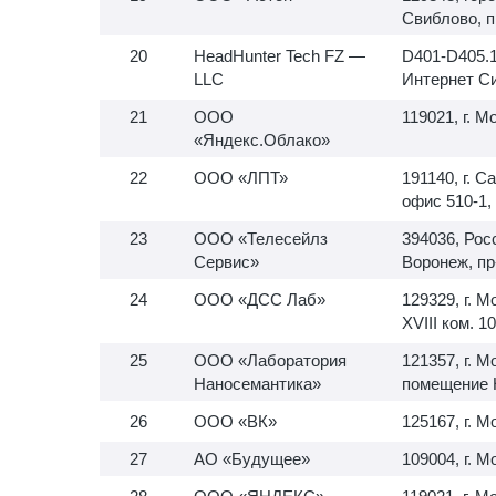
Свиблово, п
HeadHunter Tech FZ —
D401-D405.1
LLC
Интернет С
ООО
119021, г. М
«Яндекс.Облако»
ООО «ЛПТ»
191140, г. С
офис
510-1,
ООО «Телесейлз
394036, Рос
Сервис»
Воронеж, пр
ООО «ДСС Лаб»
129329, г. Мо
XVIII ком. 10
ООО «Лаборатория
121357, г. М
Наносемантика»
помещение 
ООО «ВК»
125167, г. 
АО «Будущее»
109004, г. 