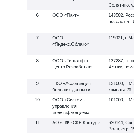
Селятино, у
ООО «Пакт»
143582, Росс
поселок д., 
ООО
119021, г. М
«Яндекс.Облако»
ООО «Тинькофф
127287, гор
Центр Разработки»
4 этаж, пом
НКО «Ассоциация
121609, г. 
больших данных»
комната 29
ООО «Системы
101000, г. М
управления
идентификацией»
АО «ПФ «СКБ Контур»
620144, Све
Воли, стр. 