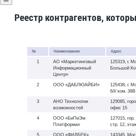
Реестр контрагентов, котор
№
Наименование
Адрес
АО «Маркетинговый
125319, г. М
Информационный
Большой Копт
Центр»
ООО «ДАБЛЮАЙБИ»
125438, г. М
6/I/ ком. 38
АНО Технологии
129085, гор
возможностей
офис 15
ООО «БиПиЭм
127015, гор
Платформа»
стр. 12, эт
ООО «ФИДБЕК»
143345, Мос