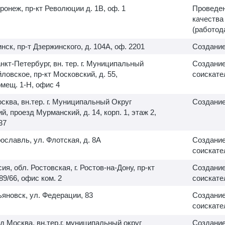
оронеж, пр-кт Революции д. 1В, оф. 1
Проведен
качества
(работод
инск, пр-т Дзержинского, д. 104А, оф. 2201
Создание
анкт-Петербург, вн. тер. г. Муниципальный
Создание
ловское, пр-кт Московский, д. 55,
соискате
помещ.
1-Н,
офис 4
осква, вн.тер. г. Муниципальный Округ
Создание
, проезд Мурманский, д. 14, корп. 1, этаж 2,
37
рославль, ул. Флотская, д. 8А
Создание
соискате
ия, обл. Ростовская, г. Ростов-на-Дону, пр-кт
Создание
89/66, офис ком. 2
соискате
льяновск, ул. Федерации, 83
Создание
соискате
од Москва, вн.тер.г. муниципальный округ
Создание