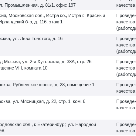
л. Промышленная, д. 81/1, офис 197
качества
ия, Московская обл., Истра г.о., Истра г., Красный
Проведен
Ирландский б-р, д. 116, этаж 1
качества
(работод
осква, ул. Льва Толстого, д. 16
Проведен
качества
(работод
од Москва, ул.
2-я
Хуторская, д. 38А, стр. 26,
Проведен
ещение VIII, комната 10
качества
(работод
Москва, Рублевское шоссе, д. 28, помещение 1,
Проведен
качества
осква, ул. Мясницкая, д. 22, стр. 1, ком. 6
Проведен
качества
рдловская обл., г. Екатеринбург, ул. Народной
Проведен
19А
качества