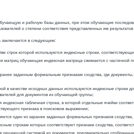
бучающую и рабочую базы данных, при этом обучающие последов
ователей о степени соответствия представленных им результатов 
 заключается в следующем:
ве строк которой используются индексные строки, соответствующ
ия матриц обучающая индексная матрица сжимается с частичной п
аранее заданным формальным признакам сходства, где документы,
ой в качестве исходных данных используются индексные строки д
ователей для документов из обучающей группы;
индексная табличная строка, в которой отдельные ячейки соответ
тствующего признака в поисковом выражении;
ляется один из заранее заданных формальных признаков сходства
ксным строкам которых соответствуют признаки сходства, соотве
е решающей системой из документов, предварительно отобранных 