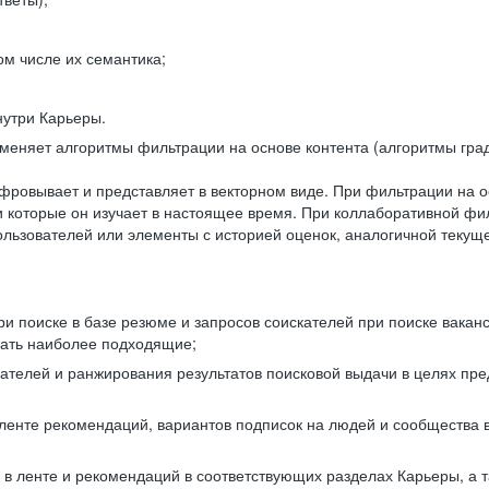
ом числе их семантика;
нутри Карьеры.
еняет алгоритмы фильтрации на основе контента (алгоритмы град
фровывает и представляет в векторном виде. При фильтрации на о
ли которые он изучает в настоящее время. При коллаборативной ф
льзователей или элементы с историей оценок, аналогичной текущ
и поиске в базе резюме и запросов соискателей при поиске вакан
рать наиболее подходящие;
одателей и ранжирования результатов поисковой выдачи в целях п
 ленте рекомендаций, вариантов подписок на людей и сообщества 
 в ленте и рекомендаций в соответствующих разделах Карьеры, а