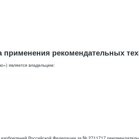
а применения рекомендательных тех
о») является владельцем:
е изобретений Российской Федерации за № 2711717 рекомендатель