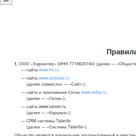
Правил
1.
ООО «Хэдхантер» (ИНН 7718620740) (далее — «Обществ
сайта
www.hh.ru
cайта
www.zarplata.ru
(далее совместно — «Сайт»);
сайта и приложения Сетка
www.setka.ru
(далее — «Сетка»);
сайта www.career.ru
(далее — «Карьера»);
CRM-системы Talantix
(далее — «Система Talantix»).
Общество является владельцем запатентованной в реестр