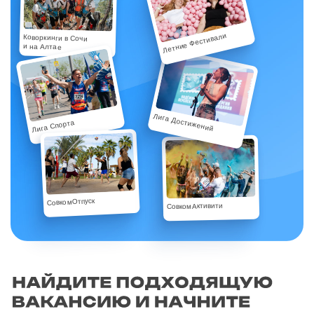
Летние Фестивали
Коворкинги в Сочи
и на Алтае
Лига Достижений
Лига Спорта
СовкомОтпуск
СовкомАктивити