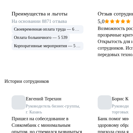
Преимущества и льготы
Отзыв сотрудн
5,0
На основании
8871
отзыва
Возможность рос
Своевременная оплата труда — 6 915
прозрачные крит
Оплата больничного — 5 539
Открытость для 
Корпоративные мероприятия — 5 339
сотрудников. Ис
передовых техно
применение и ра
инструментов. 
соцпрограммы дл
Истории сотрудников
Евгений Терехин
Борис Коз
Руководитель бизнес-группы,
Руководите
г. Казань
торговых о
Пришел на собеседование в
Банк помог мне 
Совкомбанк с минимальным
здоровому образу
опытом, но стремился развиваться
прихода сюда я 