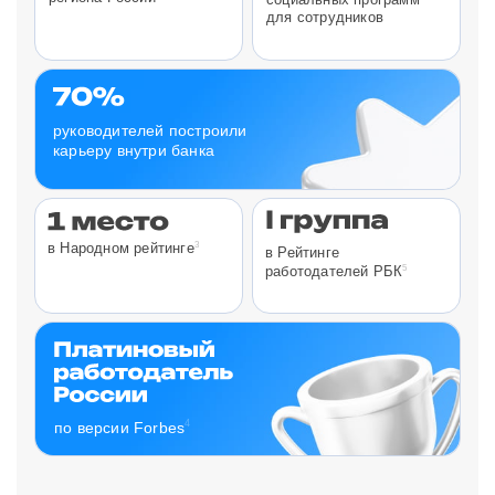
для сотрудников
руководителей построили
карьеру внутри банка
3
в Народном рейтинге
в Рейтинге
5
работодателей РБК
4
по версии Forbes