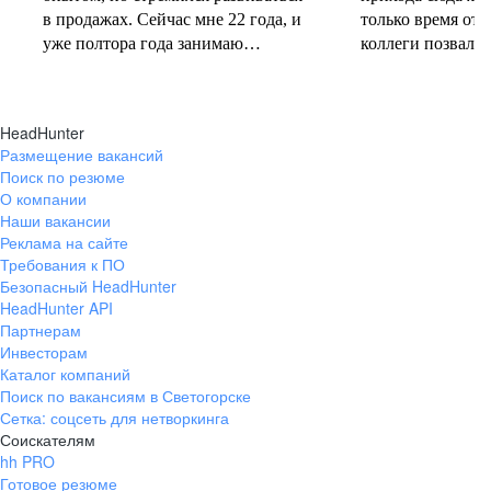
в продажах. Сейчас мне 22 года, и
только время от 
уже полтора года занимаю
коллеги позвали 
должность руководителя.
совместную проб
Постоянно учусь у более опытных
понеслась! В 202
коллег и получаю высшее
свои первые 10 
HeadHunter
образование. Молодежь сегодня
полумарафоне, с
Размещение вакансий
задаёт тренды и меняет рынок
участвую в массо
Поиск по резюме
труда, и горжусь тем, что являюсь
тёплое время год
О компании
частью этого процесса.
участвую в гоно
Наши вакансии
коньковым ходо
Реклама на сайте
секцию беговых 
Требования к ПО
Безопасный HeadHunter
коллегами. Спор
HeadHunter API
не только поддер
Партнерам
форме, но и сни
Инвесторам
после рабочих бу
Каталог компаний
Поиск по вакансиям в Светогорске
Сетка: соцсеть для нетворкинга
Соискателям
hh PRO
Готовое резюме