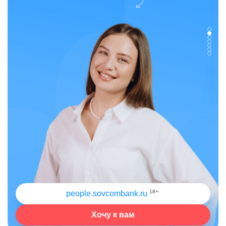
18+
people.sovcombank.ru
Хочу к вам